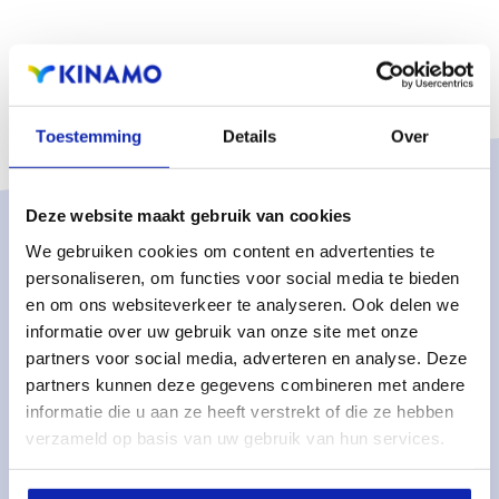
Toestemming
Details
Over
Deze website maakt gebruik van cookies
Oplossingen
We gebruiken cookies om content en advertenties te
personaliseren, om functies voor social media te bieden
Managed services
en om ons websiteverkeer te analyseren. Ook delen we
Dedicated servers
informatie over uw gebruik van onze site met onze
partners voor social media, adverteren en analyse. Deze
Monitoring & metrics
partners kunnen deze gegevens combineren met andere
Cloud servers
informatie die u aan ze heeft verstrekt of die ze hebben
verzameld op basis van uw gebruik van hun services.
Cloudopslag