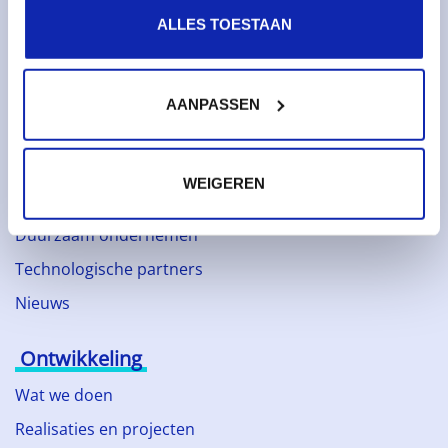
Diensten
ALLES TOESTAAN
Domeinnamen
SSL certificaten
AANPASSEN
Webhosting
Over Kinamo
WEIGEREN
Bedrijf
Duurzaam ondernemen
Technologische partners
Nieuws
Ontwikkeling
Wat we doen
Realisaties en projecten