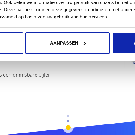
. Ook delen we informatie over uw gebruik van onze site met on
ren van logs (of log
e. Deze partners kunnen deze gegevens combineren met andere i
 van een gebalanceerde
erzameld op basis van uw gebruik van hun services.
icatie logs, monitoring en
AANPASSEN
 aanwezige data bijdraagt
ment.
s een onmisbare pijler