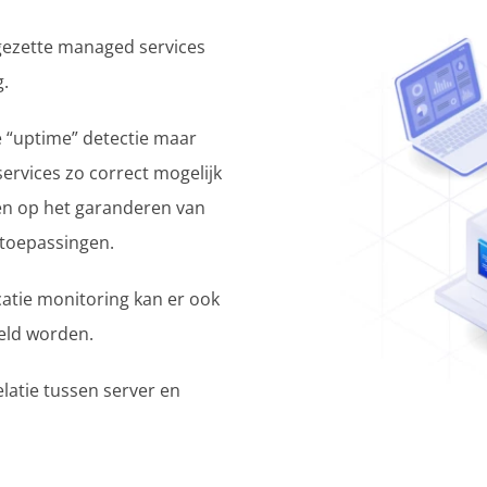
gezette managed services
g.
ke “uptime” detectie maar
services zo correct mogelijk
den op het garanderen van
 toepassingen.
atie monitoring kan er ook
teld worden.
latie tussen server en