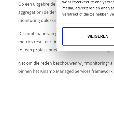
websiteverkeer te analyseren
Op een uitgebreide infrastructuur is het centralise
media, adverteren en analys
aggregation) de derde schakel voor de realisatie
verstrekt of die ze hebben v
monitoring oplossing.
De combinatie van gecentraliseerde server en appl
WEIGEREN
metrics resulteert in de perfecte tool waarbij alle
tot een professionele aanpak van server manage
Net om die reden beschouwen wij “monitoring” al
binnen het Kinamo Managed Services framework.