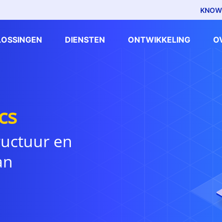
KNOW
LOSSINGEN
DIENSTEN
ONTWIKKELING
O
cs
ructuur en
an