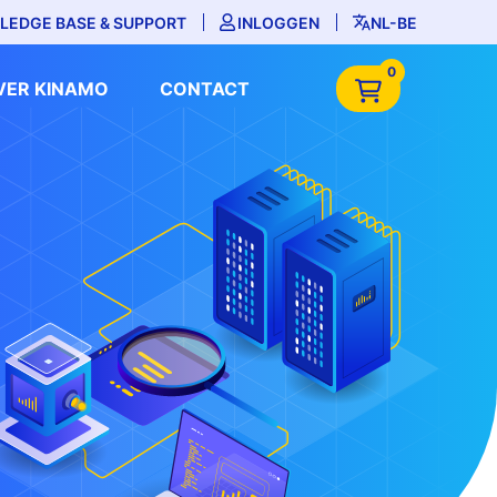
LEDGE BASE & SUPPORT
INLOGGEN
NL-BE
0
VER KINAMO
CONTACT