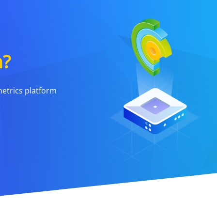
n?
metrics platform