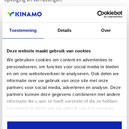
Kies voor een dedicated server hosting oplossing die
deel uit maakt van het Kinamo Managed Services
Toestemming
Details
Over
framework.
Ons team van experts ontfermt zich over uw
Deze website maakt gebruik van cookies
infrastructuur.
We gebruiken cookies om content en advertenties te
Wij zijn er om het server platform te beheren en zaken
personaliseren, om functies voor social media te bieden
op te vangen, zodat u bezig kan zijn met waar het echt
en om ons websiteverkeer te analyseren. Ook delen we
om draait: ondernemen en groeien.
informatie over uw gebruik van onze site met onze
partners voor social media, adverteren en analyse. Deze
partners kunnen deze gegevens combineren met andere
informatie die u aan ze heeft verstrekt of die ze hebben
verzameld op basis van uw gebruik van hun services.