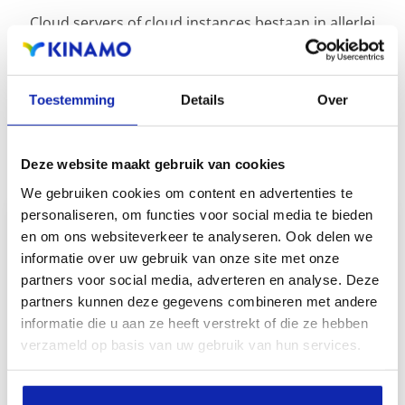
Cloud servers of cloud instances bestaan in allerlei
vormen en kunnen benut worden voor eender welk
soort software.
Toestemming
Details
Over
Onder enkele van de vele cloud server configuraties
waarvoor u beroep kan doen op Kinamo.
Deze website maakt gebruik van cookies
We gebruiken cookies om content en advertenties te
personaliseren, om functies voor social media te bieden
en om ons websiteverkeer te analyseren. Ook delen we
Webservers
informatie over uw gebruik van onze site met onze
partners voor social media, adverteren en analyse. Deze
Zonder meer is een webserver een
partners kunnen deze gegevens combineren met andere
informatie die u aan ze heeft verstrekt of die ze hebben
basisconfiguratie binnen een web
verzameld op basis van uw gebruik van hun services.
ecosysteem. Van klassieke Linux Apache en
NGinx servers tot volledig op docker