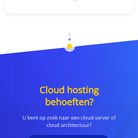
Cloud hosting
behoeften?
U bent op zoek naar een cloud server of
cloud architectuur?