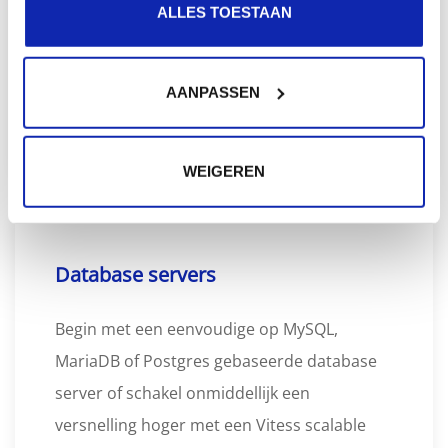
containers gebaseerde front- en backend
ALLES TOESTAAN
web oplossingen. Kinamo kan u zonder
meer helpen bij het uitbouwen van uw web
AANPASSEN
software platform.
WEIGEREN
Database servers
Begin met een eenvoudige op MySQL,
MariaDB of Postgres gebaseerde database
server of schakel onmiddellijk een
versnelling hoger met een Vitess scalable