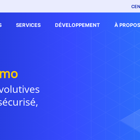
CEN
S
SERVICES
DÉVELOPPEMENT
À PROPOS
amo
volutives
écurisé,