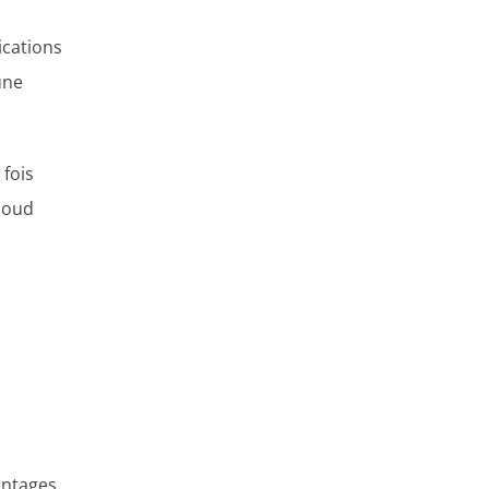
ications
une
 fois
loud
vantages