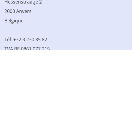
Hessenstraatje 2
2000 Anvers
Belgique
Tél: +32 3 230 85 82
TVA BE 0861.077.215
© 2003 - 2026 Kinamo NV
Tous les prix s'entendent hors
TVA
Conditions générales
Conditions de vente