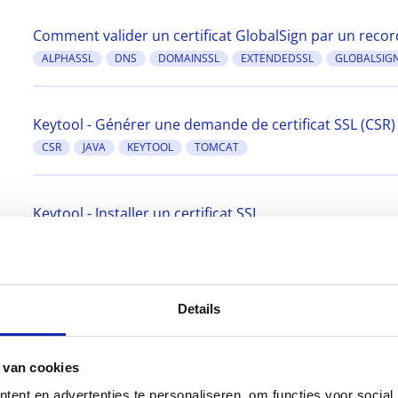
Comment valider un certificat GlobalSign par un reco
ALPHASSL
DNS
DOMAINSSL
EXTENDEDSSL
GLOBALSIG
Keytool - Générer une demande de certificat SSL (CSR)
CSR
JAVA
KEYTOOL
TOMCAT
Keytool - Installer un certificat SSL
JAVA
KEYTOOL
Apache - Installer un certificat SSL
Details
APACHE
SSL
SSL CERTIFICATEN
 van cookies
Apache - Désactiver SSL 2.0, SSL 3.0 et opter pour une
ent en advertenties te personaliseren, om functies voor social