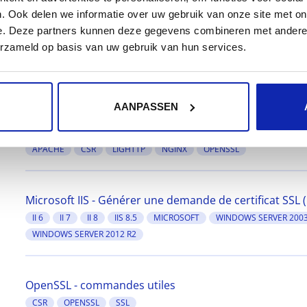
APACHE
SSL
SSL V2
SSL V3
. Ook delen we informatie over uw gebruik van onze site met on
e. Deze partners kunnen deze gegevens combineren met andere i
erzameld op basis van uw gebruik van hun services.
Nginx - Installer un certificat SSL
LINUX
NGINX
AANPASSEN
OpenSSL - Générer une demande de certificat SSL (CSR
APACHE
CSR
LIGHTTP
NGINX
OPENSSL
Microsoft IIS - Générer une demande de certificat SSL 
II 6
II 7
II 8
IIS 8.5
MICROSOFT
WINDOWS SERVER 200
WINDOWS SERVER 2012 R2
OpenSSL - commandes utiles
CSR
OPENSSL
SSL