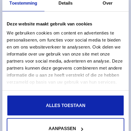
Solutions
Toestemming
Details
Over
Services gérés
Serveurs dédiés gérés
Deze website maakt gebruik van cookies
We gebruiken cookies om content en advertenties te
Surveillance & métriques
personaliseren, om functies voor social media te bieden
Serveurs cloud
en om ons websiteverkeer te analyseren. Ook delen we
Stockage cloud
informatie over uw gebruik van onze site met onze
partners voor social media, adverteren en analyse. Deze
partners kunnen deze gegevens combineren met andere
Services
informatie die u aan ze heeft verstrekt of die ze hebben
Noms de domaines
verzameld op basis van uw gebruik van hun services.
Certificats SSL
Hébergement web
ALLES TOESTAAN
À propos de Kinamo
Entreprise
AANPASSEN