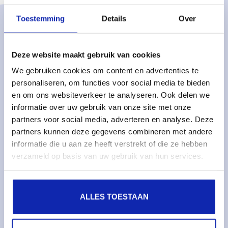
Toestemming
Details
Over
Solutions
Services gérés
Deze website maakt gebruik van cookies
Serveurs dédiés gérés
We gebruiken cookies om content en advertenties te
personaliseren, om functies voor social media te bieden
Surveillance & métriques
en om ons websiteverkeer te analyseren. Ook delen we
Serveurs cloud
informatie over uw gebruik van onze site met onze
Stockage cloud
partners voor social media, adverteren en analyse. Deze
partners kunnen deze gegevens combineren met andere
informatie die u aan ze heeft verstrekt of die ze hebben
Services
verzameld op basis van uw gebruik van hun services.
Noms de domaines
Certificats SSL
ALLES TOESTAAN
Hébergement web