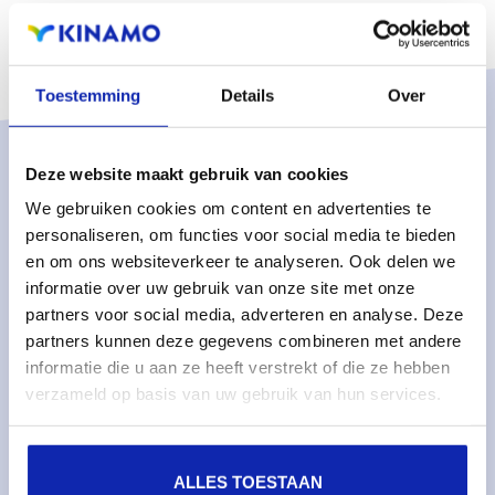
Toestemming
Details
Over
Deze website maakt gebruik van cookies
Solutions
We gebruiken cookies om content en advertenties te
Services gérés
personaliseren, om functies voor social media te bieden
Serveurs dédiés gérés
en om ons websiteverkeer te analyseren. Ook delen we
informatie over uw gebruik van onze site met onze
Surveillance & métriques
partners voor social media, adverteren en analyse. Deze
Serveurs cloud
partners kunnen deze gegevens combineren met andere
informatie die u aan ze heeft verstrekt of die ze hebben
Stockage cloud
verzameld op basis van uw gebruik van hun services.
Services
Noms de domaines
ALLES TOESTAAN