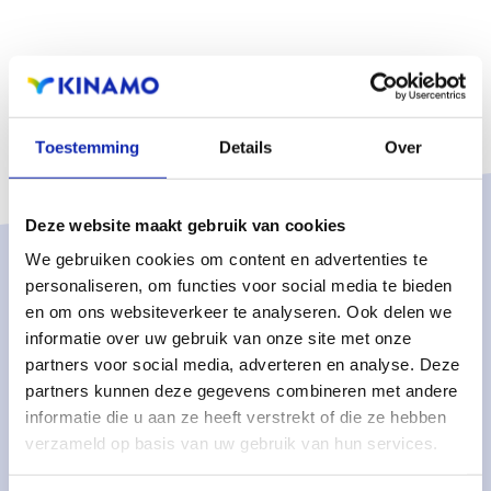
Toestemming
Details
Over
Deze website maakt gebruik van cookies
We gebruiken cookies om content en advertenties te
Solutions
personaliseren, om functies voor social media te bieden
en om ons websiteverkeer te analyseren. Ook delen we
Services gérés
informatie over uw gebruik van onze site met onze
Serveurs dédiés gérés
partners voor social media, adverteren en analyse. Deze
partners kunnen deze gegevens combineren met andere
Surveillance & métriques
informatie die u aan ze heeft verstrekt of die ze hebben
Serveurs cloud
verzameld op basis van uw gebruik van hun services.
Stockage cloud