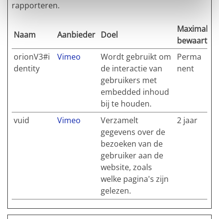
rapporteren.
Maximale
Naam
Aanbieder
Doel
bewaarterm
orionV3#i
Vimeo
Wordt gebruikt om
Perma
dentity
de interactie van
nent
gebruikers met
embedded inhoud
bij te houden.
vuid
Vimeo
Verzamelt
2 jaar
gegevens over de
bezoeken van de
gebruiker aan de
website, zoals
welke pagina's zijn
gelezen.