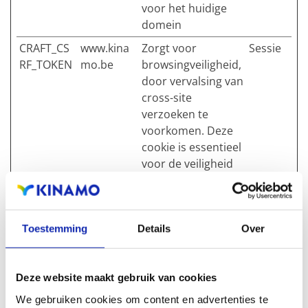
voor het huidige
domein
CRAFT_CS
www.kina
Zorgt voor
Sessie
RF_TOKEN
mo.be
browsingveiligheid,
door vervalsing van
cross-site
verzoeken te
voorkomen. Deze
cookie is essentieel
voor de veiligheid
van de website en
bezoeker.
Toestemming
Details
Over
Voorkeuren (1)
Deze website maakt gebruik van cookies
Voorkeurscookies zorgen ervoor dat een website
We gebruiken cookies om content en advertenties te
informatie kan onthouden die van invloed is op het