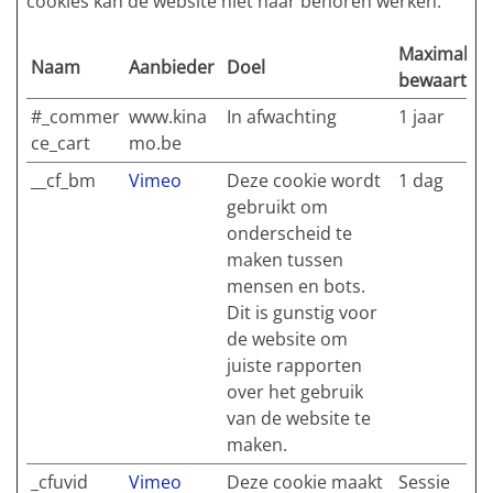
cookies kan de website niet naar behoren werken.
Maximale
Naam
Aanbieder
Doel
bewaarterm
#_commer
www.kina
In afwachting
1 jaar
ce_cart
mo.be
__cf_bm
Vimeo
Deze cookie wordt
1 dag
gebruikt om
onderscheid te
maken tussen
mensen en bots.
Dit is gunstig voor
de website om
juiste rapporten
over het gebruik
van de website te
maken.
_cfuvid
Vimeo
Deze cookie maakt
Sessie