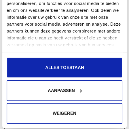
personaliseren, om functies voor social media te bieden
gedrag en de vormgeving van de website, zoals de
en om ons websiteverkeer te analyseren. Ook delen we
taal van uw voorkeur of de regio waar u woont.
informatie over uw gebruik van onze site met onze
partners voor social media, adverteren en analyse. Deze
Maximale
partners kunnen deze gegevens combineren met andere
Naam
Aanbieder
Doel
bewaarterm
informatie die u aan ze heeft verstrekt of die ze hebben
verzameld op basis van uw gebruik van hun services.
plyr
Cloudflare
Noodzakelijk voor
Perma
de implementatie
nent
van video-inhoud
ALLES TOESTAAN
op de website.
Statistieken (2)
AANPASSEN
Statistische cookies helpen eigenaren van websites
begrijpen hoe bezoekers hun website gebruiken,
WEIGEREN
door anoniem gegevens te verzamelen en te