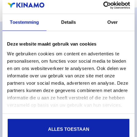
Toestemming
Details
Over
Oplossingen
Deze website maakt gebruik van cookies
Managed services
We gebruiken cookies om content en advertenties te
Dedicated servers
personaliseren, om functies voor social media te bieden
en om ons websiteverkeer te analyseren. Ook delen we
Monitoring & metrics
informatie over uw gebruik van onze site met onze
Cloud servers
partners voor social media, adverteren en analyse. Deze
Cloudopslag
partners kunnen deze gegevens combineren met andere
informatie die u aan ze heeft verstrekt of die ze hebben
verzameld op basis van uw gebruik van hun services.
Diensten
Domeinnamen
SSL certificaten
ALLES TOESTAAN