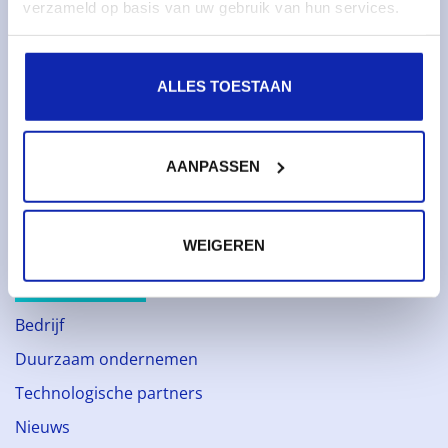
Monitoring & metrics
verzameld op basis van uw gebruik van hun services.
Cloud servers
Cloudopslag
ALLES TOESTAAN
Diensten
Domeinnamen
AANPASSEN
SSL certificaten
Webhosting
WEIGEREN
Over Kinamo
Bedrijf
Duurzaam ondernemen
Technologische partners
Nieuws