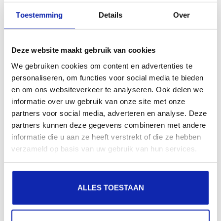
Toestemming
Details
Over
6. Antivirus of firewall
blokkeert inkomende mail
Deze website maakt gebruik van cookies
We gebruiken cookies om content en advertenties te
Sommige beveiligingssoftware kan IMAP-verbindingen
personaliseren, om functies voor social media te bieden
blokkeren. Zet tijdelijk uw antivirus of firewall uit en
en om ons websiteverkeer te analyseren. Ook delen we
informatie over uw gebruik van onze site met onze
controleer of de e-mails binnenkomen.
partners voor social media, adverteren en analyse. Deze
partners kunnen deze gegevens combineren met andere
7. Outlook-profiel is
informatie die u aan ze heeft verstrekt of die ze hebben
verzameld op basis van uw gebruik van hun services.
beschadigd
Als geen van de bovenstaande oplossingen werkt, kan
ALLES TOESTAAN
een beschadigd Outlook-profiel de oorzaak zijn.
Maak een nieuw profiel aan via
Configuratiescherm
→