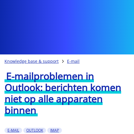
Knowledge base & support
E-mail
E-mailproblemen in
Outlook: berichten komen
niet op alle apparaten
binnen
E-MAIL
OUTLOOK
IMAP