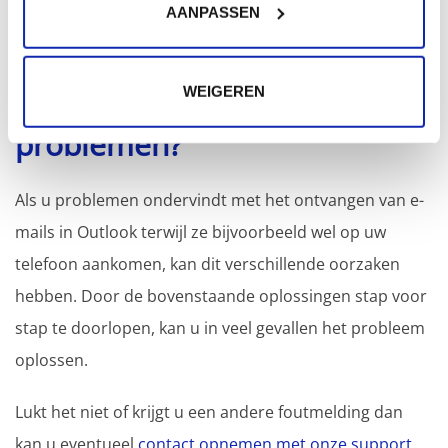
AANPASSEN
Mail (Outlook)
→
Profielen beheren
.
WEIGEREN
Nog steeds Outlook
problemen?
Als u problemen ondervindt met het ontvangen van e-
mails in Outlook terwijl ze bijvoorbeeld wel op uw
telefoon aankomen, kan dit verschillende oorzaken
hebben. Door de bovenstaande oplossingen stap voor
stap te doorlopen, kan u in veel gevallen het probleem
oplossen.
Lukt het niet of krijgt u een andere foutmelding dan
kan u eventueel
contact opnemen met onze support