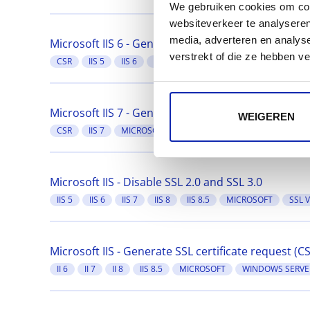
We gebruiken cookies om cont
websiteverkeer te analyseren
media, adverteren en analys
Microsoft IIS 6 - Generate SSL certificate request 
verstrekt of die ze hebben v
CSR
IIS 5
IIS 6
MICROSOFT
WINDOWS SERVER 2000
Microsoft IIS 7 - Generate SSL certificate request 
WEIGEREN
CSR
IIS 7
MICROSOFT
WINDOWS SERVER 2008
Microsoft IIS - Disable SSL 2.0 and SSL 3.0
IIS 5
IIS 6
IIS 7
IIS 8
IIS 8.5
MICROSOFT
SSL 
Microsoft IIS - Generate SSL certificate request (C
II 6
II 7
II 8
IIS 8.5
MICROSOFT
WINDOWS SERVE