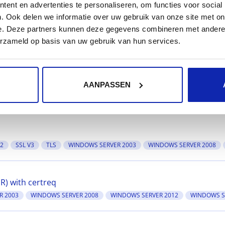
ent en advertenties te personaliseren, om functies voor social
. Ook delen we informatie over uw gebruik van onze site met on
e. Deze partners kunnen deze gegevens combineren met andere i
(CSR)
erzameld op basis van uw gebruik van hun services.
(CSR)
AANPASSEN
V2
SSL V3
TLS
WINDOWS SERVER 2003
WINDOWS SERVER 2008
SR) with certreq
R 2003
WINDOWS SERVER 2008
WINDOWS SERVER 2012
WINDOWS S