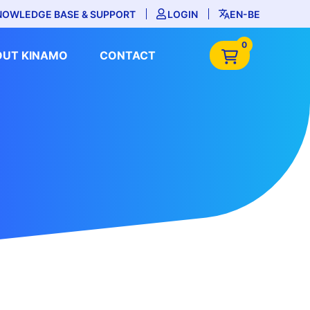
NOWLEDGE BASE & SUPPORT
LOGIN
EN-BE
0
OUT KINAMO
CONTACT