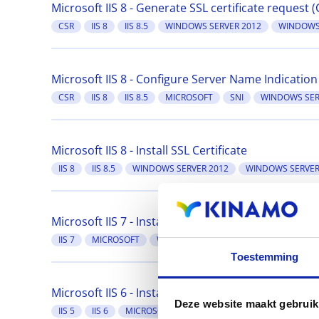
Microsoft IIS 8 - Generate SSL certificate request 
CSR
IIS 8
IIS 8.5
WINDOWS SERVER 2012
WINDOWS 
Microsoft IIS 8 - Configure Server Name Indication
CSR
IIS 8
IIS 8.5
MICROSOFT
SNI
WINDOWS SER
Microsoft IIS 8 - Install SSL Certificate
IIS 8
IIS 8.5
WINDOWS SERVER 2012
WINDOWS SERVER
Microsoft IIS 7 - Install SSL Certificate
IIS 7
MICROSOFT
WINDOWS SERVER 2008
Toestemming
Microsoft IIS 6 - Install SSL Certificate
Deze website maakt gebruik
IIS 5
IIS 6
MICROSOFT
WINDOWS SERVER 2000
WIN