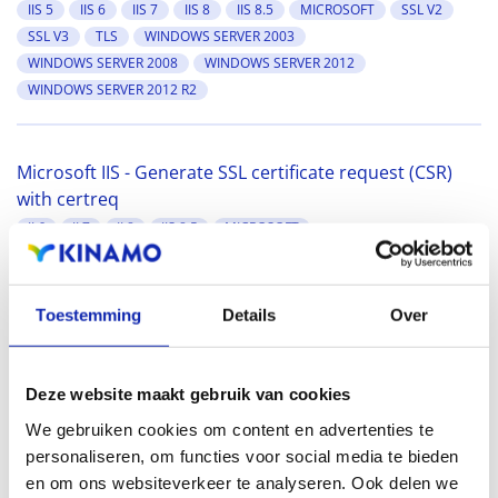
IIS 5
IIS 6
IIS 7
IIS 8
IIS 8.5
MICROSOFT
SSL V2
SSL V3
TLS
WINDOWS SERVER 2003
WINDOWS SERVER 2008
WINDOWS SERVER 2012
WINDOWS SERVER 2012 R2
Microsoft IIS - Generate SSL certificate request (CSR)
with certreq
II 6
II 7
II 8
IIS 8.5
MICROSOFT
WINDOWS SERVER 2003
WINDOWS SERVER 2008
WINDOWS SERVER 2012
WINDOWS SERVER 2012 R2
Toestemming
Details
Over
Deze website maakt gebruik van cookies
We gebruiken cookies om content en advertenties te
personaliseren, om functies voor social media te bieden
en om ons websiteverkeer te analyseren. Ook delen we