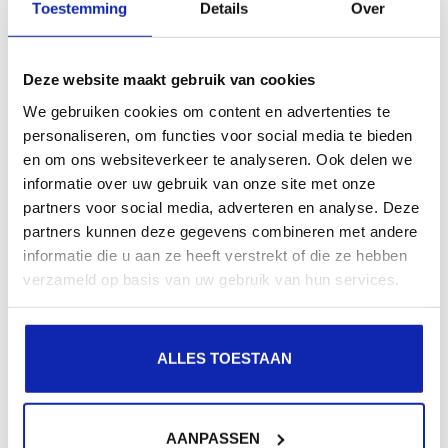
Toestemming
Details
Over
De duur van het verkrijgen van een SSL-certificaat
Deze website maakt gebruik van cookies
varieert sterk, afhankelijk van het type en het
We gebruiken cookies om content en advertenties te
verificatieproces. Kinamo kan binnen...
personaliseren, om functies voor social media te bieden
en om ons websiteverkeer te analyseren. Ook delen we
informatie over uw gebruik van onze site met onze
Meer lezen
partners voor social media, adverteren en analyse. Deze
partners kunnen deze gegevens combineren met andere
informatie die u aan ze heeft verstrekt of die ze hebben
verzameld op basis van uw gebruik van hun services.
OpenSSL - nuttige commando's
ALLES TOESTAAN
OpenSSL is het Zwitsers zakmes van het
certificaatmanagement, maar zoals bij elk goed
AANPASSEN