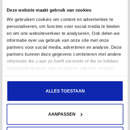
verificatieproces. Kinamo kan binnen...
Deze website maakt gebruik van cookies
We gebruiken cookies om content en advertenties te
personaliseren, om functies voor social media te bieden
Meer lezen
en om ons websiteverkeer te analyseren. Ook delen we
informatie over uw gebruik van onze site met onze
partners voor social media, adverteren en analyse. Deze
partners kunnen deze gegevens combineren met andere
OpenSSL - nuttige commando's
informatie die u aan ze heeft verstrekt of die ze hebben
verzameld op basis van uw gebruik van hun services.
OpenSSL is het Zwitsers zakmes van het
ALLES TOESTAAN
certificaatmanagement, maar zoals bij elk goed
Zwitsers zakmes spendeer je overmatig veel tijd...
AANPASSEN
Meer lezen