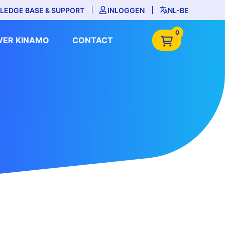
LEDGE BASE & SUPPORT
INLOGGEN
NL-BE
0
VER KINAMO
CONTACT