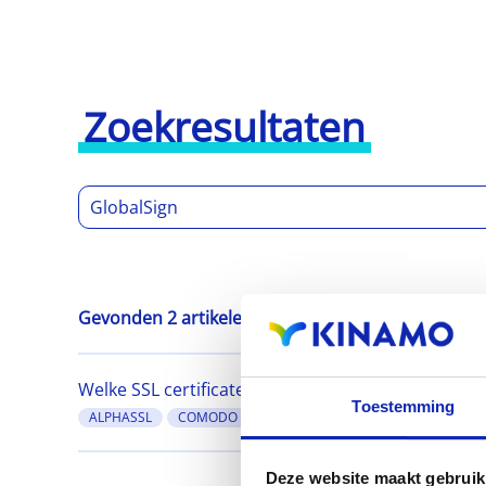
Zoekresultaten
Gevonden 2 artikelen
Welke SSL certificaten kan ik op meerdere servers 
Toestemming
ALPHASSL
COMODO
GEOTRUST
GLOBALSIGN
RAP
Deze website maakt gebruik