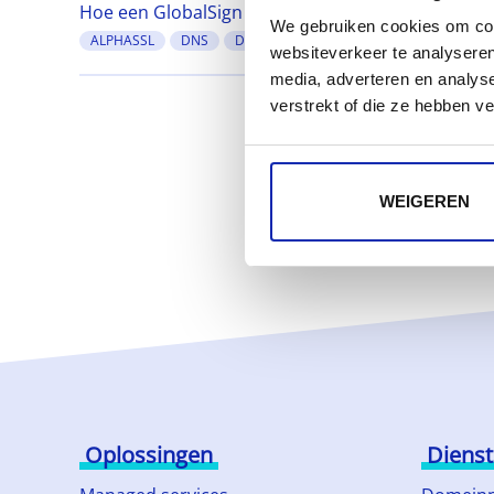
Hoe een GlobalSign certificaat valideren via een T
We gebruiken cookies om cont
ALPHASSL
DNS
DOMAINSSL
EXTENDEDSSL
GLOB
websiteverkeer te analyseren
media, adverteren en analys
verstrekt of die ze hebben v
WEIGEREN
Oplossingen
Diens