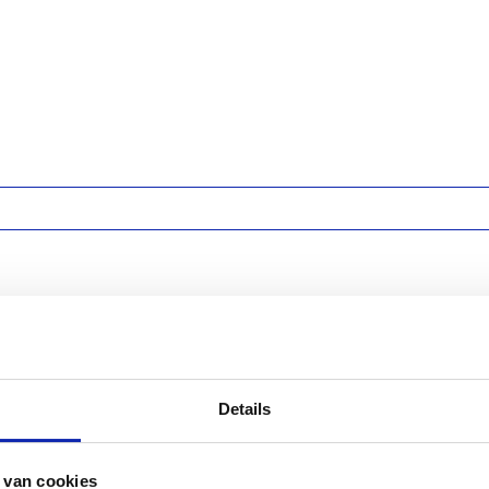
installeren?
Details
IDSSL
SYMANTEC
THAWTE
 van cookies