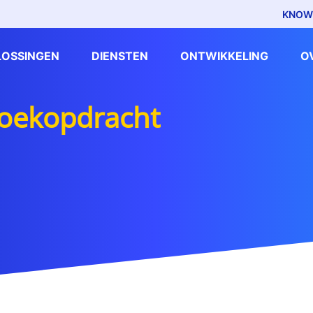
KNOW
LOSSINGEN
DIENSTEN
ONTWIKKELING
O
zoekopdracht