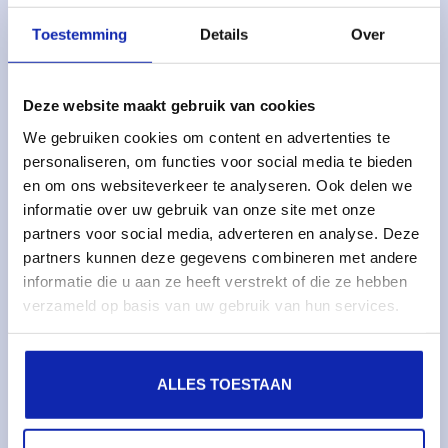
Toestemming
Details
Over
Oplossingen
Managed services
Deze website maakt gebruik van cookies
Dedicated servers
We gebruiken cookies om content en advertenties te
Monitoring & metrics
personaliseren, om functies voor social media te bieden
Cloud servers
en om ons websiteverkeer te analyseren. Ook delen we
informatie over uw gebruik van onze site met onze
Cloudopslag
partners voor social media, adverteren en analyse. Deze
partners kunnen deze gegevens combineren met andere
Diensten
informatie die u aan ze heeft verstrekt of die ze hebben
verzameld op basis van uw gebruik van hun services.
Domeinnamen
SSL certificaten
Webhosting
ALLES TOESTAAN
Over Kinamo