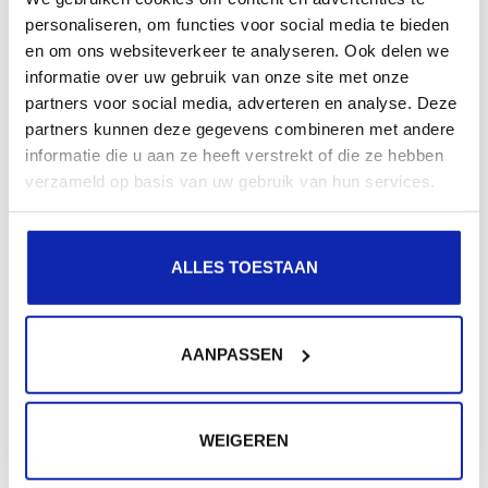
personaliseren, om functies voor social media te bieden
SSH ook gekend als Secure Shell is een protocol
en om ons websiteverkeer te analyseren. Ook delen we
waarmee het mogelijk is om op een veilige manier
informatie over uw gebruik van onze site met onze
machines te...
partners voor social media, adverteren en analyse. Deze
partners kunnen deze gegevens combineren met andere
informatie die u aan ze heeft verstrekt of die ze hebben
verzameld op basis van uw gebruik van hun services.
Meer lezen
ALLES TOESTAAN
Extra hulp nodig?
AANPASSEN
Werden niet al uw vragen beantwoord?
Geen nood, via een support aanvraag helpen wij u
graag verder!
WEIGEREN