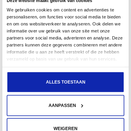
Mails verstuurd naar gmail.com adressen
Deze website maakt gebruik van cookies
komen niet toe bij de ontvanger
We gebruiken cookies om content en advertenties te
personaliseren, om functies voor social media te bieden
en om ons websiteverkeer te analyseren. Ook delen we
Berichten die verzonden worden naar een gmail.com
informatie over uw gebruik van onze site met onze
partners voor social media, adverteren en analyse. Deze
adres komen niet toe bij de ontvanger. De verzender
partners kunnen deze gegevens combineren met andere
krijgt een foutmelding terug...
informatie die u aan ze heeft verstrekt of die ze hebben
verzameld op basis van uw gebruik van hun services.
Meer lezen
ALLES TOESTAAN
AANPASSEN
Extra hulp nodig?
Werden niet al uw vragen beantwoord?
WEIGEREN