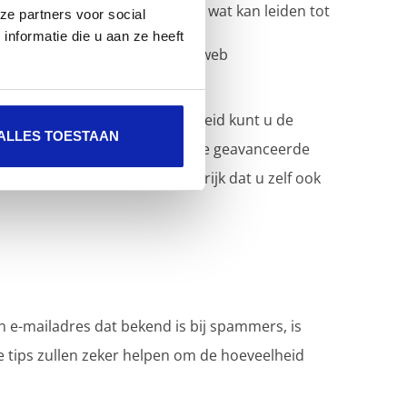
 dat uw e-mailadres actief is, wat kan leiden tot
ze partners voor social
nformatie die u aan ze heeft
 phishingberichten bij Safeonweb
ails kan melden
hier
en
hier
.
ing en uw eigen voorzichtigheid kunt u de
ALLES TOESTAAN
 veiliger maken. Ondanks deze geavanceerde
ieden. Daarom is het belangrijk dat u zelf ook
 e-mailadres dat bekend is bij spammers, is
e tips zullen zeker helpen om de hoeveelheid