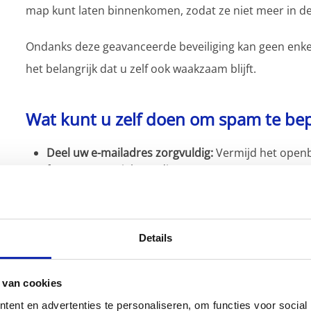
map kunt laten binnenkomen, zodat ze niet meer in de
Ondanks deze geavanceerde beveiliging kan geen enk
het belangrijk dat u zelf ook waakzaam blijft.
Wat kunt u zelf doen om spam te be
Deel uw e-mailadres zorgvuldig:
Vermijd het openb
forums en sociale media.
Gebruik een secundair e-mailadres of een tijdelijk 
om uw primaire e-mailadres te beschermen tegen
Neem contact
met ons op als u meerdere e-maila
bescherming.
Details
Wees alert op verdachte e-mails:
Open geen e-mails
verdachte links of bijlagen.
 van cookies
Controleer altijd het afzenderadres en wees alert
mail.
ent en advertenties te personaliseren, om functies voor social