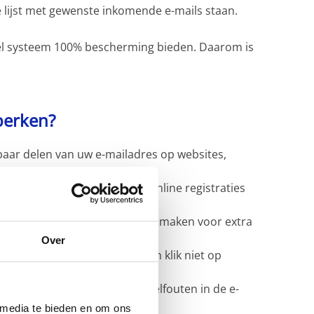
 lijst met gewenste inkomende e-mails staan.
el systeem 100% bescherming bieden. Daarom is
perken?
aar delen van uw e-mailadres op websites,
adres voor inschrijvingen en online registraties
 spam.
dressen op uw domein wilt aanmaken voor extra
Over
 van onbekende afzenders en klik niet op
 op ongewone verzoeken of spelfouten in de e-
 media te bieden en om ons