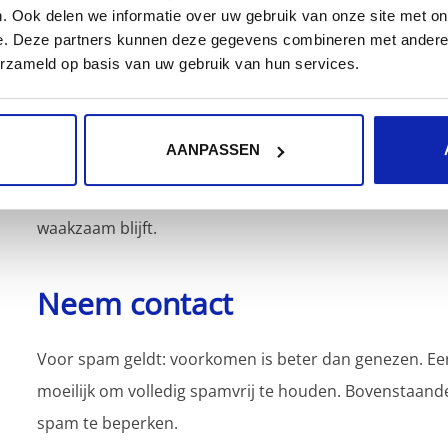
Reageer niet op spamberichten, omdat dit bevestigt
. Ook delen we informatie over uw gebruik van onze site met on
nog meer spam.
e. Deze partners kunnen deze gegevens combineren met andere i
Meld spam en phishing:
Meld verdachte e-mails en
erzameld op basis van uw gebruik van hun services.
Ontdek meer handige tips en hoe je verdachte em
Door de combinatie van Kinamo’s technische bescherm
AANPASSEN
impact van spam minimaliseren en uw e-mailomgeving
beveiliging kan geen enkel systeem 100% bescherming b
waakzaam blijft.
Neem contact
Voor spam geldt: voorkomen is beter dan genezen. Een
moeilijk om volledig spamvrij te houden. Bovenstaand
spam te beperken.