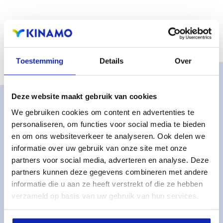
Toestemming
Details
Over
Deze website maakt gebruik van cookies
Oplossingen
We gebruiken cookies om content en advertenties te
personaliseren, om functies voor social media te bieden
Managed services
en om ons websiteverkeer te analyseren. Ook delen we
Dedicated servers
informatie over uw gebruik van onze site met onze
partners voor social media, adverteren en analyse. Deze
Monitoring & metrics
partners kunnen deze gegevens combineren met andere
Cloud servers
informatie die u aan ze heeft verstrekt of die ze hebben
verzameld op basis van uw gebruik van hun services.
Cloudopslag