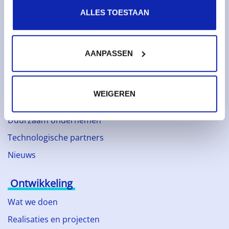
Diensten
ALLES TOESTAAN
Domeinnamen
SSL certificaten
AANPASSEN
Webhosting
Over Kinamo
WEIGEREN
Bedrijf
Duurzaam ondernemen
Technologische partners
Nieuws
Ontwikkeling
Wat we doen
Realisaties en projecten