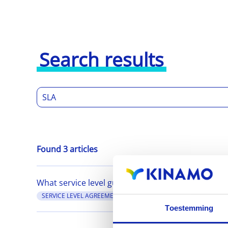
Search results
Found 3 articles
What service level guarantees (SLA) are applicable
SERVICE LEVEL AGREEMENT
SLA
Toestemming