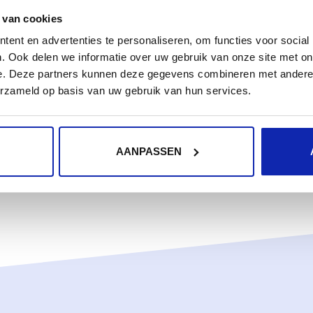
or a server housing (co-location)?
 van cookies
ent en advertenties te personaliseren, om functies voor social
. Ook delen we informatie over uw gebruik van onze site met on
e. Deze partners kunnen deze gegevens combineren met andere i
reement (SLA)?
erzameld op basis van uw gebruik van hun services.
AANPASSEN