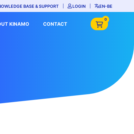
NOWLEDGE BASE & SUPPORT
LOGIN
EN-BE
0
OUT KINAMO
CONTACT