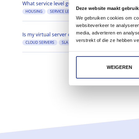
What service level guarantees (SLA) are available f
Deze website maakt gebruik
HOUSING
SERVICE LEVEL AGREEMENT
SLA
We gebruiken cookies om cont
websiteverkeer te analyseren
media, adverteren en analys
Is my virtual server covered by a Service Level Ag
verstrekt of die ze hebben v
CLOUD SERVERS
SLA
VIRTUELE SERVERS
WEIGEREN