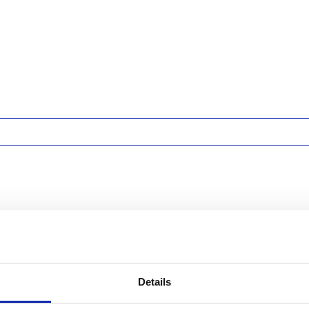
 to a dedicated server?
Details