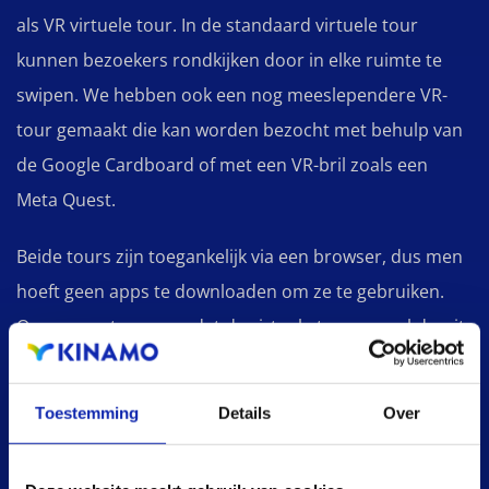
als VR virtuele tour. In de standaard virtuele tour
kunnen bezoekers rondkijken door in elke ruimte te
swipen. We hebben ook een nog meeslependere VR-
tour gemaakt die kan worden bezocht met behulp van
de Google Cardboard of met een VR-bril zoals een
Meta Quest.
Beide tours zijn toegankelijk via een browser, dus men
hoeft geen apps te downloaden om ze te gebruiken.
Om ervoor te zorgen dat de virtuele tour soepel draait,
hebben we een aangepaste oplossing voor caching en
doen we beroep op een snel content delivery
Toestemming
Details
Over
oplossing.