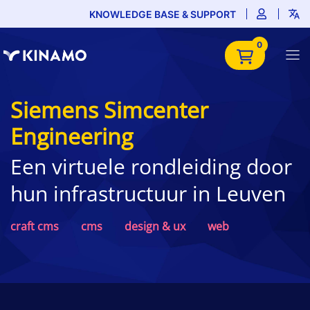
KNOWLEDGE BASE & SUPPORT
0
Siemens Simcenter
Engineering
Een virtuele rondleiding door
hun infrastructuur in Leuven
craft cms
cms
design & ux
web