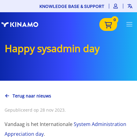
KNOWLEDGE BASE & SUPPORT
0
Happy sysadmin day
Terug naar nieuws
Gepubliceerd op 28 nov 2023.
Vandaag is het Internationale
System Administration
Appreciation day
.