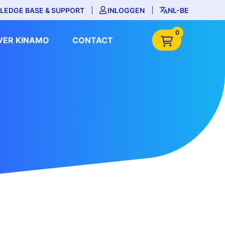
LEDGE BASE & SUPPORT
INLOGGEN
NL-BE
0
VER KINAMO
CONTACT