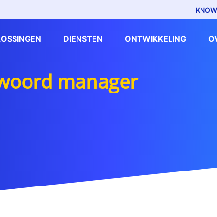
KNOW
LOSSINGEN
DIENSTEN
ONTWIKKELING
O
swoord manager