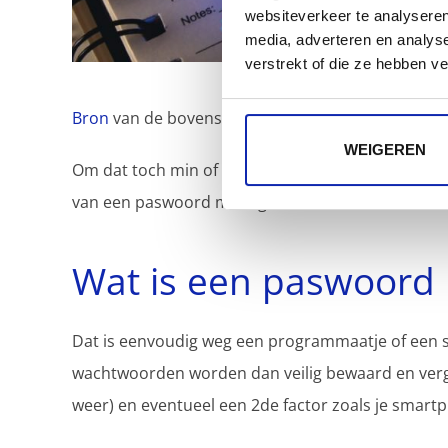
websiteverkeer te analyseren
media, adverteren en analys
verstrekt of die ze hebben v
Bron
van de bovenstaande afbeelding: neen niet 
WEIGEREN
Om dat toch min of meer werkbaar te maken komen
van een paswoord manager.
Wat is een paswoord
Dat is eenvoudig weg een programmaatje of een s
wachtwoorden worden dan veilig bewaard en ver
weer) en eventueel een 2de factor zoals je smart