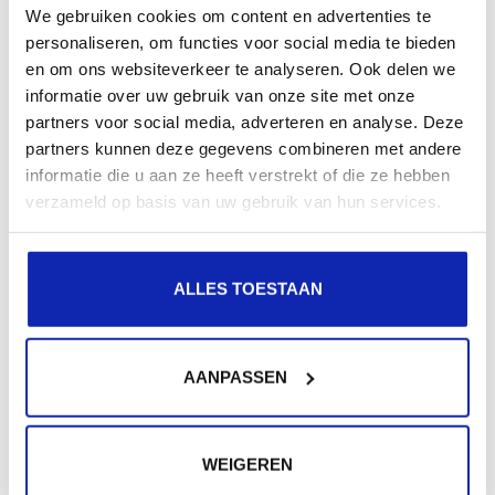
We gebruiken cookies om content en advertenties te
personaliseren, om functies voor social media te bieden
en om ons websiteverkeer te analyseren. Ook delen we
SSH ook gekend als Secure Shell is een protocol
informatie over uw gebruik van onze site met onze
waarmee het mogelijk is om op een veilige manier
partners voor social media, adverteren en analyse. Deze
machines te...
partners kunnen deze gegevens combineren met andere
informatie die u aan ze heeft verstrekt of die ze hebben
verzameld op basis van uw gebruik van hun services.
Meer lezen
ALLES TOESTAAN
Extra hulp nodig?
AANPASSEN
Werden niet al uw vragen beantwoord?
Geen nood, via een support aanvraag helpen wij u
WEIGEREN
graag verder!