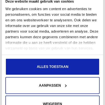
Hoe gebruik ik SSH?
Deze website maakt gebruik van cookies
We gebruiken cookies om content en advertenties te
personaliseren, om functies voor social media te bieden
en om ons websiteverkeer te analyseren. Ook delen we
informatie over uw gebruik van onze site met onze
SSH ook gekend als Secure Shell is een protocol
partners voor social media, adverteren en analyse. Deze
waarmee het mogelijk is om op een veilige manier
partners kunnen deze gegevens combineren met andere
machines te...
informatie die u aan ze heeft verstrekt of die ze hebben
verzameld op basis van uw gebruik van hun services.
Meer lezen
ALLES TOESTAAN
AANPASSEN
Extra hulp nodig?
Werden niet al uw vragen beantwoord?
WEIGEREN