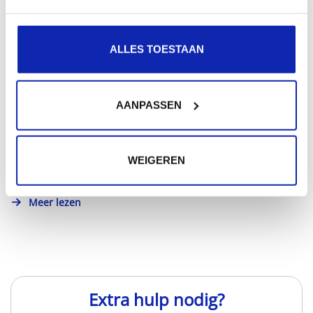
Hoe gebruik ik SSH?
ALLES TOESTAAN
SSH ook gekend als Secure Shell is een protocol
AANPASSEN
waarmee het mogelijk is om op een veilige manier
machines te...
WEIGEREN
Meer lezen
Extra hulp nodig?