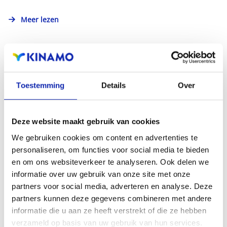
Meer lezen
Wat is hosting of webhosting?
Toestemming
Details
Over
Deze website maakt gebruik van cookies
Wie een website op Internet beschikbaar wil stellen,
We gebruiken cookies om content en advertenties te
dient deze op een server te plaatsen. Deze server moet
personaliseren, om functies voor social media te bieden
steeds beschikbaar...
en om ons websiteverkeer te analyseren. Ook delen we
informatie over uw gebruik van onze site met onze
partners voor social media, adverteren en analyse. Deze
Meer lezen
partners kunnen deze gegevens combineren met andere
informatie die u aan ze heeft verstrekt of die ze hebben
verzameld op basis van uw gebruik van hun services.