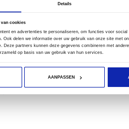
Details
 van cookies
Wie een website op Internet beschikbaar wil
ent en advertenties te personaliseren, om functies voor social
stellen, dient deze op een server te plaatsen.
. Ook delen we informatie over uw gebruik van onze site met on
e. Deze partners kunnen deze gegevens combineren met andere i
Deze server moet steeds beschikbaar...
erzameld op basis van uw gebruik van hun services.
AANPASSEN
Meer lezen