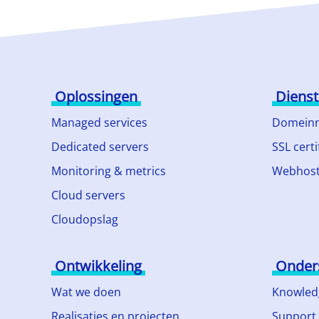
Oplossingen
Diens
Managed services
Domein
Dedicated servers
SSL certi
Monitoring & metrics
Webhost
Cloud servers
Cloudopslag
Ontwikkeling
Onder
Wat we doen
Knowled
Realisaties en projecten
Support