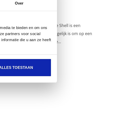
Over
SSH ook gekend als Secure Shell is een
 media te bieden en om ons
protocol waarmee het mogelijk is om op een
ze partners voor social
nformatie die u aan ze heeft
veilige manier machines te...
ALLES TOESTAAN
Meer lezen