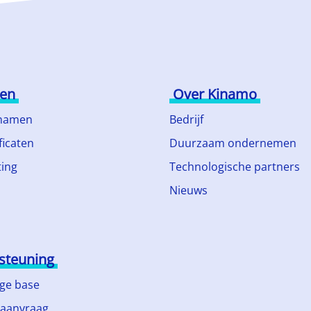
ten
Over Kinamo
namen
Bedrijf
ficaten
Duurzaam ondernemen
ing
Technologische partners
Nieuws
steuning
ge base
 aanvraag