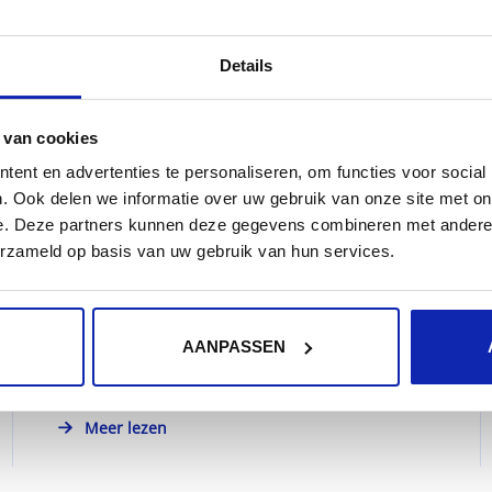
Details
Wat is hosting of webhosting?
 van cookies
ent en advertenties te personaliseren, om functies voor social
. Ook delen we informatie over uw gebruik van onze site met on
Wie een website op Internet beschikbaar wil
e. Deze partners kunnen deze gegevens combineren met andere i
stellen, dient deze op een server te plaatsen.
erzameld op basis van uw gebruik van hun services.
Deze server moet steeds beschikbaar...
AANPASSEN
Meer lezen