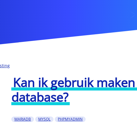
sting
Kan ik gebruik make
database?
MARIADB
MYSQL
PHPMYADMIN