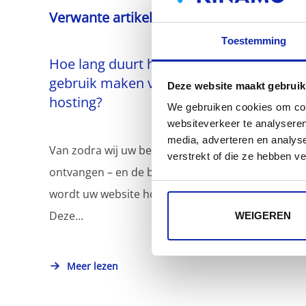
Verwante artikelen
Toestemming
Hoe lang duurt het voordat ik kan
gebruik maken van mijn shared
Deze website maakt gebruik
hosting?
We gebruiken cookies om cont
websiteverkeer te analyseren
media, adverteren en analys
Van zodra wij uw bestelling hebben
verstrekt of die ze hebben v
ontvangen – en de betaling is goedgekeurd –
wordt uw website hosting aangemaakt.
Deze...
WEIGEREN
Meer lezen