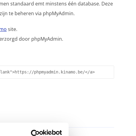
komen standaard emt minstens één database. Deze
zijn te beheren via phpMyAdmin.
amo
site.
verzorgd door phpMyAdmin.
blank">https://phpmyadmin.kinamo.be/</a>