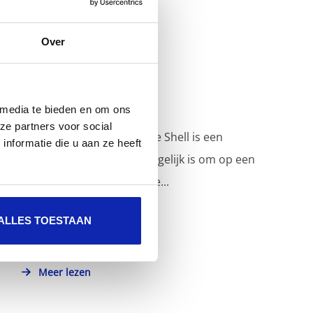
Over
Hoe gebruik ik SSH?
 media te bieden en om ons
ze partners voor social
SSH ook gekend als Secure Shell is een
nformatie die u aan ze heeft
protocol waarmee het mogelijk is om op een
veilige manier machines te...
ALLES TOESTAAN
Meer lezen