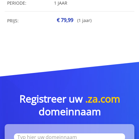
PERIODE:
1 JAAR
€ 79,99
(1 jaar)
PRIJS:
Registreer uw
.za.com
domeinnaam