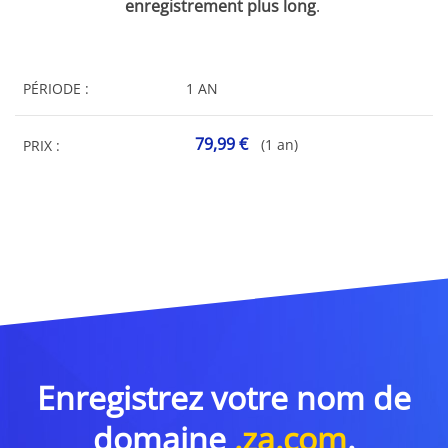
enregistrement plus long
.
PÉRIODE :
1 AN
79,99 €
(1 an)
PRIX :
Enregistrez votre nom de
domaine
.za.com
.