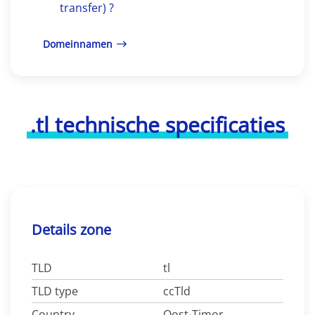
transfer) ?
Domeinnamen
.tl technische specificaties
Details zone
TLD
tl
TLD type
ccTld
Country
Oost-Timor