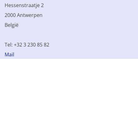
Hessenstraatje 2
2000 Antwerpen
België
Tel: +32 3 230 85 82
Mail
BTW BE 0861.077.215