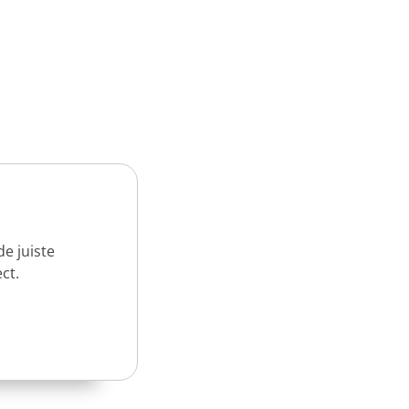
e juiste
ct.