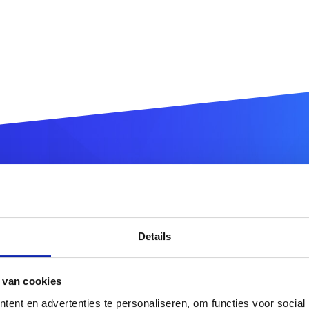
egistreer uw
.gd
domeinna
Details
.gd
 van cookies
r meer domeinnaamextensies?
Ontdek hier ons volledig
ent en advertenties te personaliseren, om functies voor social