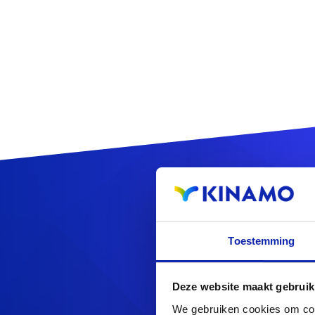
R
Toestemming
Deze website maakt gebruik
Op zoek naa
We gebruiken cookies om cont