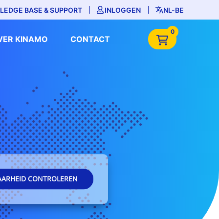
LEDGE BASE & SUPPORT
INLOGGEN
NL-BE
0
VER KINAMO
CONTACT
AARHEID CONTROLEREN