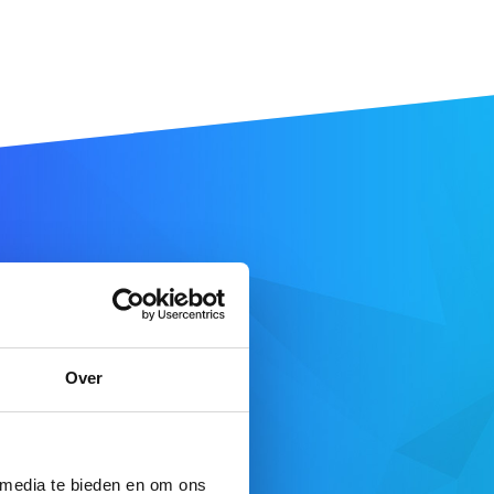
am
Over
DOMEIN ZOEKEN
e aanbod
 media te bieden en om ons