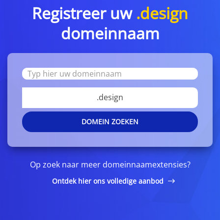
Registreer uw
.design
domeinnaam
.design
DOMEIN ZOEKEN
Op zoek naar meer domeinnaamextensies?
Ontdek hier ons volledige aanbod