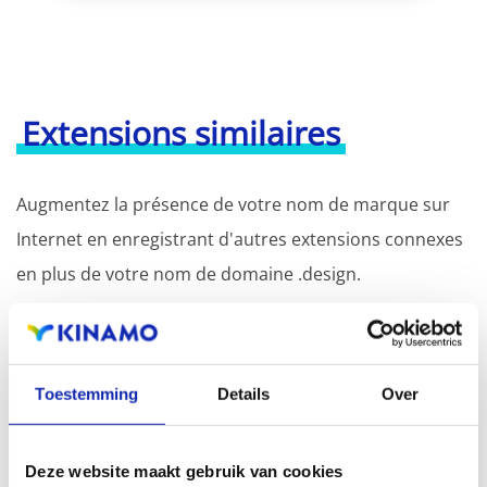
Extensions similaires
Augmentez la présence de votre nom de marque sur
Internet en enregistrant d'autres extensions connexes
en plus de votre nom de domaine .design.
L'enregistrement du nom de domaine avec différentes
extensions offre l'avantage d'une visibilité accrue dans
Toestemming
Details
Over
les moteurs de recherche, d'une présence
géographique et d'une meilleure présence dans les
résultats de recherche locaux des moteurs de
Deze website maakt gebruik van cookies