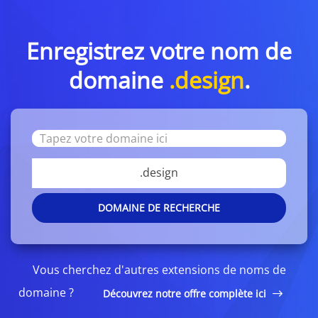
Enregistrez votre nom de
domaine
.design
.
.design
DOMAINE DE RECHERCHE
Vous cherchez d'autres extensions de noms de
domaine ?
Découvrez notre offre complète ici