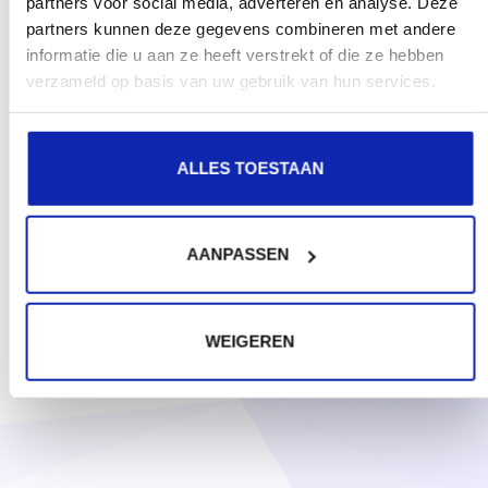
partners voor social media, adverteren en analyse. Deze
.de
partners kunnen deze gegevens combineren met andere
informatie die u aan ze heeft verstrekt of die ze hebben
€ 10,99
Vanaf
verzameld op basis van uw gebruik van hun services.
/ jaar
.sk
ALLES TOESTAAN
€ 42,50
Vanaf
/ jaar
AANPASSEN
WEIGEREN