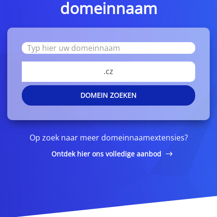
domeinnaam
.cz
DOMEIN ZOEKEN
Op zoek naar meer domeinnaamextensies?
Ontdek hier ons volledige aanbod