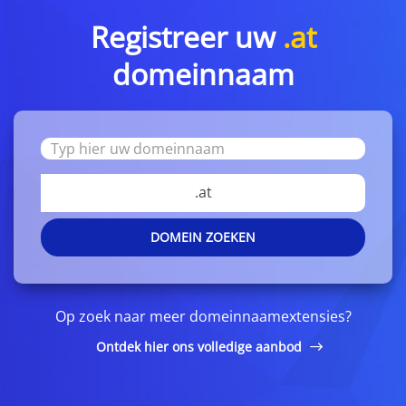
Registreer uw
.at
domeinnaam
.at
DOMEIN ZOEKEN
Op zoek naar meer domeinnaamextensies?
Ontdek hier ons volledige aanbod