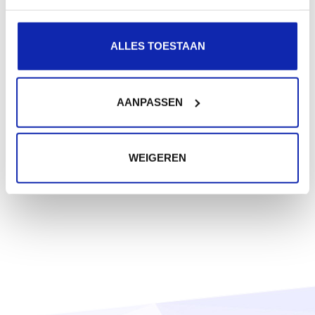
€ 10,99
Vanaf
/ jaar
ALLES TOESTAAN
.ch
€ 22,50
Vanaf
/ jaar
AANPASSEN
WEIGEREN