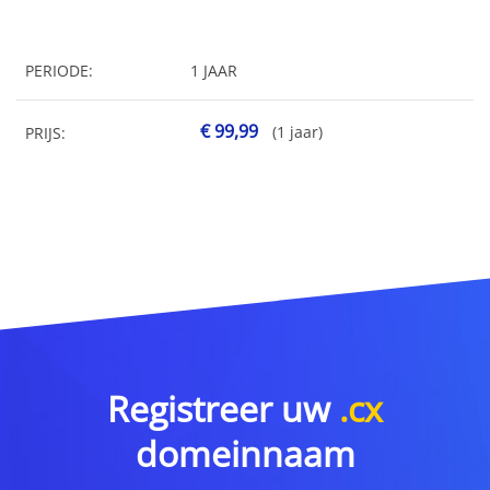
PERIODE:
1 JAAR
€ 99,99
(1 jaar)
PRIJS:
Registreer uw
.cx
domeinnaam