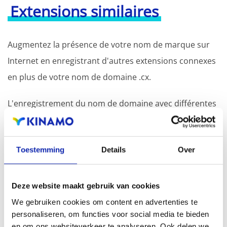
Extensions similaires
Augmentez la présence de votre nom de marque sur
Internet en enregistrant d'autres extensions connexes
en plus de votre nom de domaine .cx.
L'enregistrement du nom de domaine avec différentes
extensions offre l'avantage d'une visibilité accrue dans
les moteurs de recherche, d'une présence
Toestemming
Details
Over
géographique et d'une meilleure présence dans les
résultats de recherche locaux des moteurs de
recherche.
Deze website maakt gebruik van cookies
We gebruiken cookies om content en advertenties te
Enregistrez votre nom de domaine
personaliseren, om functies voor social media te bieden
en om ons websiteverkeer te analyseren. Ook delen we