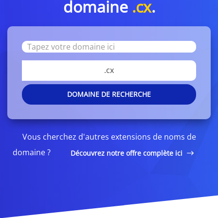
domaine
.cx
.
.cx
DOMAINE DE RECHERCHE
Vous cherchez d'autres extensions de noms de
domaine ?
Découvrez notre offre complète ici