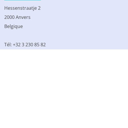
Hessenstraatje 2
2000 Anvers
Belgique
Tél: +32 3 230 85 82
TVA BE 0861.077.215
© 2003 - 2026 Kinamo NV
Tous les prix s'entendent hors