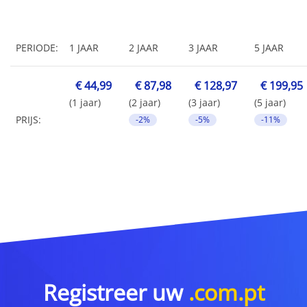
PERIODE:
1 JAAR
2 JAAR
3 JAAR
5 JAAR
€ 44,99
€ 87,98
€ 128,97
€ 199,95
(1 jaar)
(2 jaar)
(3 jaar)
(5 jaar)
PRIJS:
-2%
-5%
-11%
Registreer uw
.com.pt