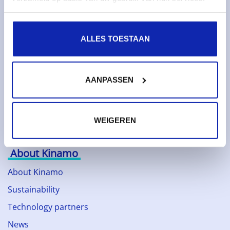
Monitoring & metrics
Cloud servers
ALLES TOESTAAN
Cloud storage
Services
AANPASSEN
Domain names
SSL certificates
WEIGEREN
Web hosting
About Kinamo
About Kinamo
Sustainability
Technology partners
News