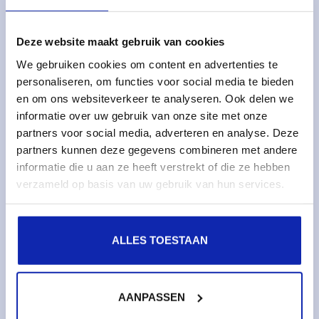
Managed services
Managed dedicated servers
Deze website maakt gebruik van cookies
Monitoring & metrics
We gebruiken cookies om content en advertenties te
personaliseren, om functies voor social media te bieden
Cloud servers
en om ons websiteverkeer te analyseren. Ook delen we
Cloud storage
informatie over uw gebruik van onze site met onze
partners voor social media, adverteren en analyse. Deze
Services
partners kunnen deze gegevens combineren met andere
informatie die u aan ze heeft verstrekt of die ze hebben
Domain names
verzameld op basis van uw gebruik van hun services.
SSL certificates
Web hosting
ALLES TOESTAAN
About Kinamo
About Kinamo
AANPASSEN
Sustainability