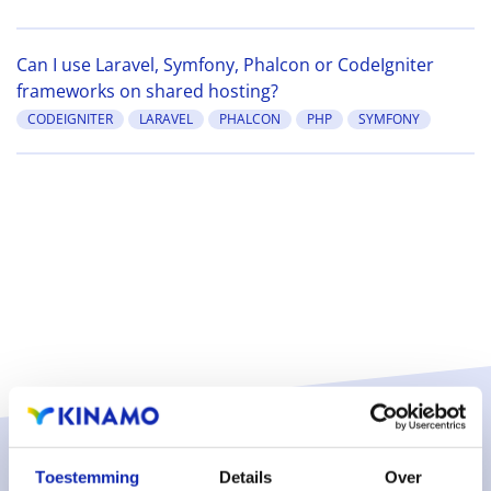
Can I use Laravel, Symfony, Phalcon or CodeIgniter
frameworks on shared hosting?
CODEIGNITER
LARAVEL
PHALCON
PHP
SYMFONY
Solutions
Toestemming
Details
Over