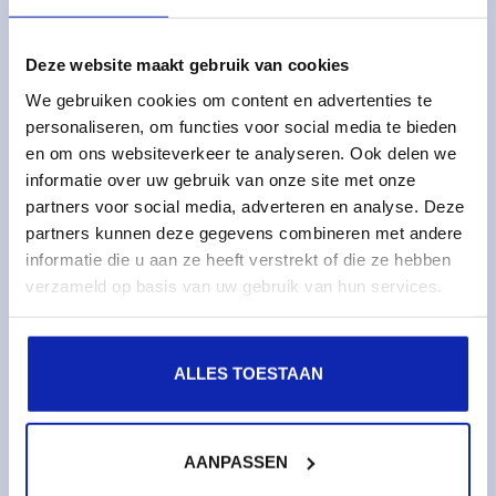
Managed services
Managed dedicated servers
Deze website maakt gebruik van cookies
Monitoring & metrics
We gebruiken cookies om content en advertenties te
personaliseren, om functies voor social media te bieden
Cloud servers
en om ons websiteverkeer te analyseren. Ook delen we
Cloud storage
informatie over uw gebruik van onze site met onze
partners voor social media, adverteren en analyse. Deze
Services
partners kunnen deze gegevens combineren met andere
informatie die u aan ze heeft verstrekt of die ze hebben
Domain names
verzameld op basis van uw gebruik van hun services.
SSL certificates
Web hosting
ALLES TOESTAAN
About Kinamo
About Kinamo
AANPASSEN
Sustainability