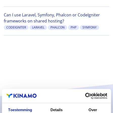
Can I use Laravel, Symfony, Phalcon or CodeIgniter
frameworks on shared hosting?
CODEIGNITER
LARAVEL
PHALCON
PHP
SYMFONY
Solutions
Toestemming
Details
Over