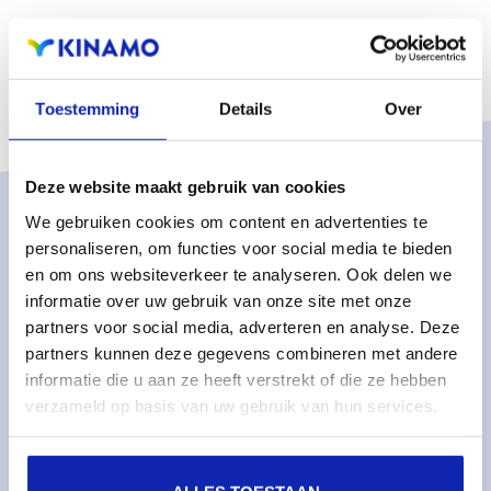
Toestemming
Details
Over
Deze website maakt gebruik van cookies
We gebruiken cookies om content en advertenties te
Solutions
personaliseren, om functies voor social media te bieden
Managed services
en om ons websiteverkeer te analyseren. Ook delen we
informatie over uw gebruik van onze site met onze
Managed dedicated servers
partners voor social media, adverteren en analyse. Deze
Monitoring & metrics
partners kunnen deze gegevens combineren met andere
informatie die u aan ze heeft verstrekt of die ze hebben
Cloud servers
verzameld op basis van uw gebruik van hun services.
Cloud storage
Services