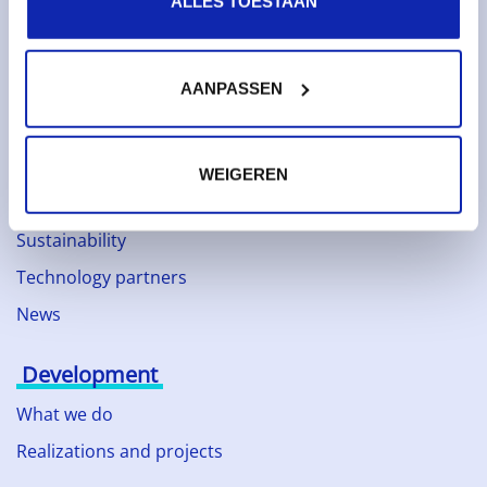
ALLES TOESTAAN
Domain names
SSL certificates
AANPASSEN
Web hosting
About Kinamo
WEIGEREN
About Kinamo
Sustainability
Technology partners
News
Development
What we do
Realizations and projects