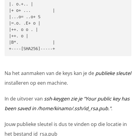
|. o.+.. |

|+ o+ ...         |

|...o= ..o+ S

|=.o. .E+ o |

|++. o o . |

|++. o |

|B*.              |

+----[SHA256]-----+
Na het aanmaken van de keys kan je de
publieke sleutel
installeren op een machine.
In de uitvoer van
ssh-keygen zie je "Your public key has
been saved in /home/kinamo/.ssh/id_rsa.pub."
.
Jouw publieke sleutel is dus te vinden op die locatie in
het bestand id_rsa.pub