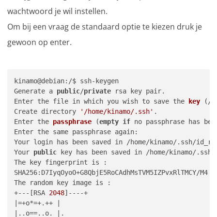
wachtwoord je wil instellen.
Om bij een vraag de standaard optie te kiezen druk je
gewoon op enter.
kinamo@debian:/$ ssh-keygen

Generate a 
public
/
private
 rsa key pair.

Enter the file in which you wish to save the 
key
 (/h
Create directory 
'/home/kinamo/.ssh'
.

Enter the 
passphrase
 (
empty
if
 no passphrase has been
Enter the same passphrase again: 

Your login has been saved in /home/kinamo/.ssh/id_rsa
Your 
public
 key has been saved in /home/kinamo/.ssh/i
The key fingerprint is :

SHA256:D7IyqOyoO+G8QbjE5RoCAdhMsTVM5IZPvxRlTMCY/M4 ki
The random key image is :

+---[RSA 
2048
]----+

|=+o*=+.++ |

|..o==..o. |.
