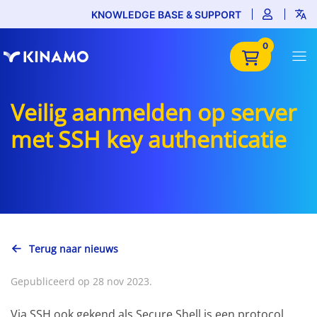
KNOWLEDGE BASE & SUPPORT
0
Veilig aanmelden op server
met SSH key authenticatie
Terug naar nieuws
Gepubliceerd op 28 nov 2023.
Via SSH ook gekend als Secure Shell is een protocol