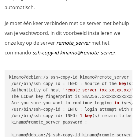
automatisch.
Je moet één keer verbinden met de server met behulp
van je wachtwoord. In dit voorbeeld installeren we
onze key op de server
remote_server
met het
commando
ssh-copy-id kinamo@remote_server
.
kinamo@debian:/$ ssh-copy-id kinamo@remote_server

 /usr/bin/ssh-copy-id : INFO : Source of the 
key
(s) 
 Authenticity of host 
'remote_server (xx.xx.xx.xx)'
 
 The ECDSA key fingerprint is SHA256:.xxxxxxxxxxxxxx
 Are you sure you want to 
continue
 logging 
in
 (yes/n
 /usr/bin/ssh-copy-id : INFO : login attempt with 
ne
 /usr/bin/ssh-copy-id: INFO: 
1
key
(s) remain to be i
 kinamo@remote_server password : 

 kinamo@debian:/$ ssh-copy-id kinamo@remote_server
