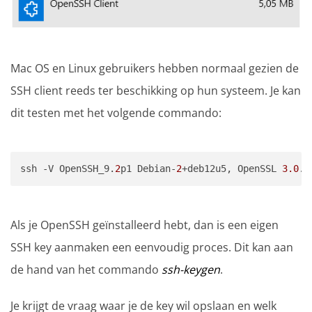
Mac OS en Linux gebruikers hebben normaal gezien de
SSH client reeds ter beschikking op hun systeem. Je kan
dit testen met het volgende commando:
ssh -V OpenSSH_9.
2
p1 Debian-
2
+deb12u5, OpenSSL 
3.0
.
1
Als je OpenSSH geïnstalleerd hebt, dan is een eigen
SSH key aanmaken een eenvoudig proces. Dit kan aan
de hand van het commando
ssh-keygen
.
Je krijgt de vraag waar je de key wil opslaan en welk