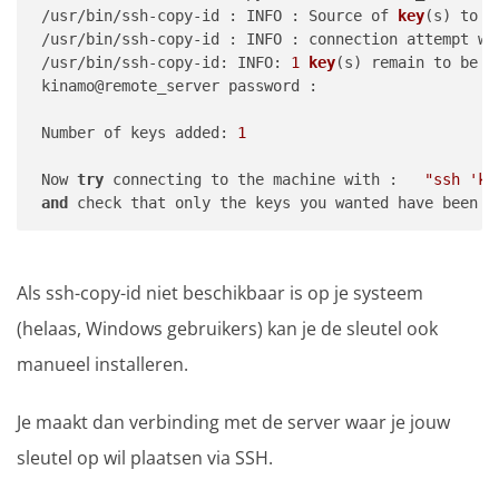
 /usr/bin/ssh-copy-id : INFO : Source of 
key
(s) to b
 /usr/bin/ssh-copy-id : INFO : connection attempt wi
 /usr/bin/ssh-copy-id: INFO: 
1
key
(s) remain to be i
 kinamo@remote_server password : 

 Number of keys added: 
1
 Now 
try
 connecting to the machine with :   
"ssh 'ki
and
 check that only the keys you wanted have been a
Als ssh-copy-id niet beschikbaar is op je systeem
(helaas, Windows gebruikers) kan je de sleutel ook
manueel installeren.
Je maakt dan verbinding met de server waar je jouw
sleutel op wil plaatsen via SSH.