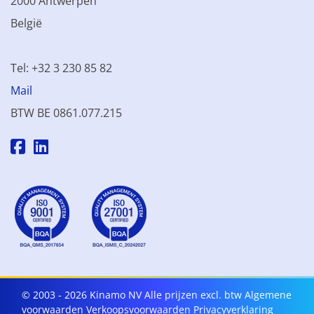
2000 Antwerpen
België
Tel: +32 3 230 85 82
Mail
BTW BE 0861.077.215
© 2003 - 2026 Kinamo NV
Alle prijzen excl. btw
Algemene
voorwaarden
Verkoopsvoorwaarden
Privacyverklaring